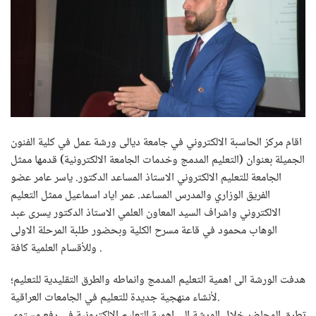
اقام مركز الحاسبة الالكتروني في جامعة ديالى ورشة عمل في كلية الفنون
الجميلة بعنوان (التعليم المدمج وخدمات الجامعة الالكترونية) قدمها ممثل
الجامعة للتعليم الالكتروني الاستاذ المساعد الدكتور. ياسر عامر عضو
الفريق الوزاري والمدرس المساعد. عمر اياد اسماعيل ممثل التعليم
الالكتروني واشراف السيد المعاون العلمي الاستاذ الدكتور يسرى عبد
الوهاب محمود في قاعة مسرح الكلية وبحضور طلبة المرحلة الاولى
وللأقسام العلمية كافة .
هدفت الورشة الى اهمية التعليم المدمج وانماطه والطرق التقليدية للتعليم؛
لأنشاء منهجية جديدة للتعليم في الجامعات العراقية.
تطرق المحاضر خلال الورشة الى اهمية التعليم الالكترونية في رفع مستوى