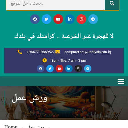
لا للهجرة غير الشرعية .. كرامتك في بلدك
+9647719869527
computer.net@uodiyala.edu.iq
Sun - Thu: 7 am - 3 pm
ورش عمل
ورش عمل
Home