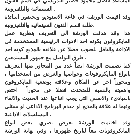
المساعد فاضل محمود خضير التدريسي في قسم الفنون
السينمائية والتلفيزونية .
وقد اقيمت الورشة في قاعة الاستوديو وبحضور اساتذة
طلبة قسم الفنون السينمائية والتلفيزونية.
هذا وقد هدفت الورشة الى التعريف بنظرية عمل
المايكروفون بكونه احد الادوات الرئيسية المستخدمة في
الاذاعة والناقل للصوت فضلا عن علاقته بالمذيع كونه احد
طرق التواصل مع جمهور المستمعين .
كما تضمنت الورشة ايضاً عدد من المحاور منها التعريف
بانواع المايكروفونات وخواصها والغرض من استخدامها ،
ومحوراً اخر عن المكان وعلاقته بوضعية المايكروفون
واهميته بالنسبة للمتحدث فضلا عن محوراً اختص
بالمبادىء والاسس التي يجب اتباعها عند الحديث والالقاء
وفيما له علاقة بالمذيع او مقدم البرنامج الاذاعي او ممثلي
المسلسلات الاذاعية .
وقد اختتمت الورشة بعرض بصري لبعض انواع
المايكروفونات تبعاً لتاريخ ظهورها ، وفي نهاية الورشة