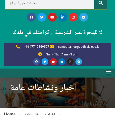
لا للهجرة غير الشرعية .. كرامتك في بلدك
+9647719869527
computer.net@uodiyala.edu.iq
Sun - Thu: 7 am - 3 pm
اخبار ونشاطات عامة
اخبار ونشاطات عامة
Home