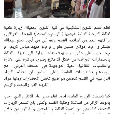
نظم قسم الفنون التشكيلية في كلية الفنون الجميلة ، زيارة علمية
لطلبة المرحلة الثانية بفرعيها ( الرسم والنحت ) للمتحف العراقي ،
يرافقهم عدد من اساتذة القسم وهم كل من أ.م.د نجم عبدالله
عسكر و أ.م.د جولان حسين علوان و م.م. مؤيد عباس كريم ، و
م.م. حيدر على عاتي ، وتهدف هذه الزيارة الى تعريف الطلبة
بالحضارات العراقية من خلال الاطلاع بصورة مباشرة على الاثارة
والمقتنيات الثقافية الحية الموجودة في المتحف العرقي ، مع
تزويدهم بالمعلومات العلمية وعلى اساس ان معظم المواد
الدراسية في القسم تتضمن مواضيع تخص الحضارات ومنها مواد
تاريخ الفن والنحت والرسم .
كما تضمنت الزيارة العلمية ايضا لقاء مدير عام الاثار والذي رحب
بالوفد الزائر من اساتذة وطلبة القسم وتمنى بان تستمر الزيارات
للمتحف لما تمثل من اهمية للطلبة والباحثين والفنانين من خلال