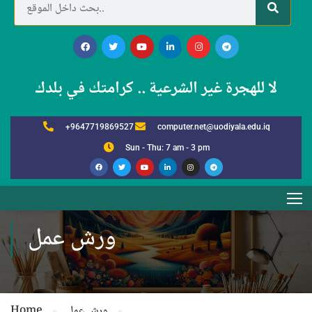
لا للهجرة غير الشرعية .. كرامتك في بلدك
+9647719869527
computer.net@uodiyala.edu.iq
Sun - Thu: 7 am - 3 pm
ورش عمل
ورش عمل
Home