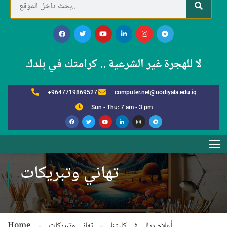
لا للهجرة غير الشرعية .. كرامتك في بلدك
+9647719869527
computer.net@uodiyala.edu.iq
Sun - Thu: 7 am - 3 pm
تهاني وتبريكات
أعلام ديالى في كليتنا
تهاني وتبريكات
Home