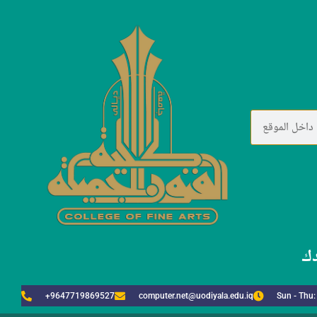
دك
+9647719869527
computer.net@uodiyala.edu.iq
Sun - Thu: