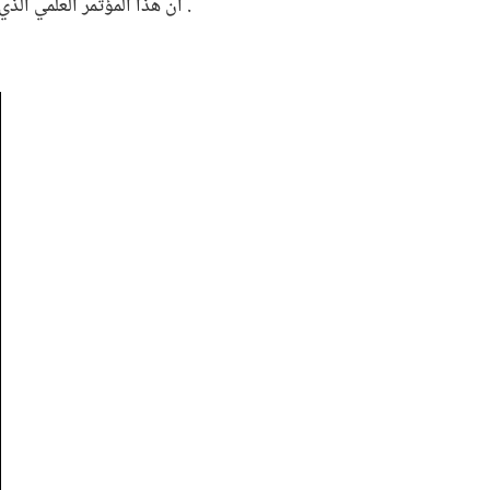
ان هذا المؤتمر العلمي الذي افتتحت جلساته في الثاني والعشرين من نيسان قد عقد بالتعاون مع منظمة الصحة العالمية وبمشاركة دولية وعربية ومحلية .