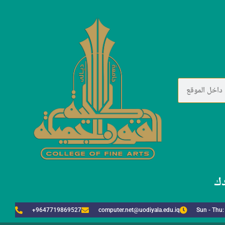
دك
+9647719869527
computer.net@uodiyala.edu.iq
Sun - Thu: