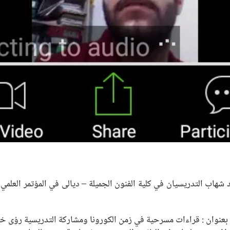
شهاب التدريسيان في كلية الفنون الجميلة – ديالى في المؤتمر العلم
بعنوان : قراءات مسرحية في زمن الكورونا ومشاركة التدريسية رؤى خا