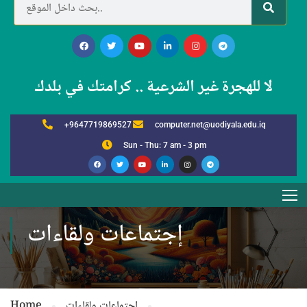
لا للهجرة غير الشرعية .. كرامتك في بلدك
+9647719869527
computer.net@uodiyala.edu.iq
Sun - Thu: 7 am - 3 pm
إجتماعات ولقاءات
إجتماعات ولقاءات
Home