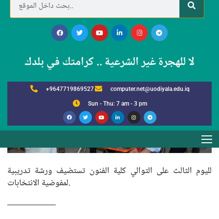
لا للهجرة غير الشرعية .. كرامتك في بلدك
+9647719869527
computer.net@uodiyala.edu.iq
Sun - Thu: 7 am - 3 pm
لليوم الثالث على التوالي كلية الفنون تستضيف ورشة تدريبية
لمفوضية الانتخابات.
—————–