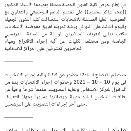
في إطار حرص كلية الفنون الجميلة متمثلة بعميدها الأستاذ الدكتور
((علاء شاكر محمود)) على تقديم الدعم اللوجستي والتعاون مع
المفوضية العليا المستقلة للانتخابات استضافت كلية الفنون الجميلة
ولليوم الثالث على التوالي ورشة تدريبه لفريق مفوضية الانتخابات
مكتب ديالى لتعريف الحاضرين للورشة من السادة تدريسيي
الجامعة ومن مختلف الكليات عن آليه إجراء الاقتراع ومهام
الحاضرين كمشرفين على المراكز الانتخابية.
—————–
حيث تم الإيضاح للسادة الحضور عن كيفية واليه إجراء الانتخابات
في يوم 10 – 10 – 2021 وخطوات إجراء الانتخابات بدءً من
الدخول للمركز الانتخابي ولغاية التصويت، مقدماً شرحاً وافياً عن
بطاقات الناخبين البايو مترية ورصانتها ومروراً بجهاز التعريف
حتى آخر إجراءات التصويت على المرشحين.
—————–
كما وأكد السيد عميد الكلية على الاستمرار بتقديم كافة التسهيلات