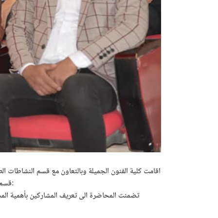
اقامت كلية الفنون الجميلة وبالتعاون مع قسم النشاطات ال
قسم التربية الفنية و على مسرح الكلية يوم الاثنين الموافق 2022/4/18 و بحضور السيد عميد الكلية الأستاذ الدكتور علاء شاكر محمود المحترم:
تضمنت المحاضرة الى تعريف المشاركين بأهمية المسر