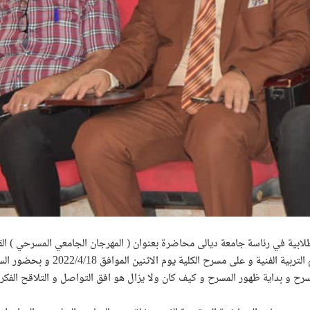
طلابية في رئاسة جامعة ديالى محاضرة بعنوان ( المهرجان الجامعي المسرحي ) ا
ح و بداية ظهور المسرح و كيف كان ولا يزال هو افق التواصل و التلاقح الفكري