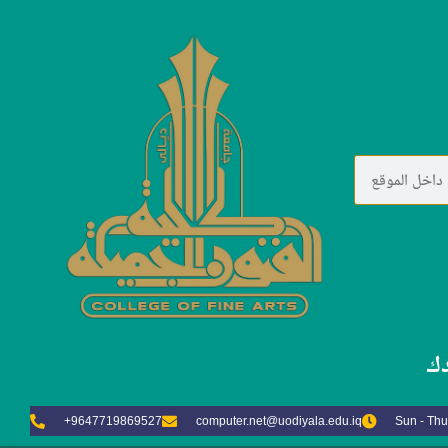
حاضرات اكاديمية
 الجامعي المسرحي )
محاضرات اكاديمية
Home
دك
( المهرجان الجامعي المسرحي )
Categories
+9647719869527
computer.net@uodiyala.edu.iq
Sun - Thu
محاضرات اكاديمية