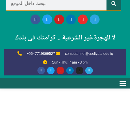
لا للهجرة غير الشرعية .. كرامتك في بلدك
+9647719869527
computer.net@uodiyala.edu.iq
Sun - Thu: 7 am - 3 pm