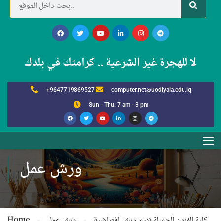
لا للهجرة غير الشرعية .. كرامتك في بلدك
+9647719869527
computer.net@uodiyala.edu.iq
Sun - Thu: 7 am - 3 pm
ورش عمل
كلية الفنون الجميلة تقيم ورش افتراضية
ورش عمل
Home