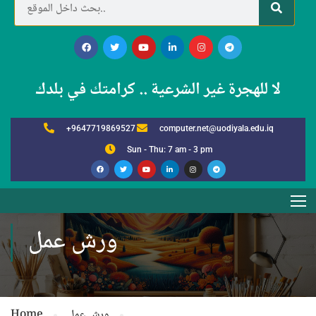
لا للهجرة غير الشرعية .. كرامتك في بلدك
+9647719869527
computer.net@uodiyala.edu.iq
Sun - Thu: 7 am - 3 pm
ورش عمل
ورش عمل
Home