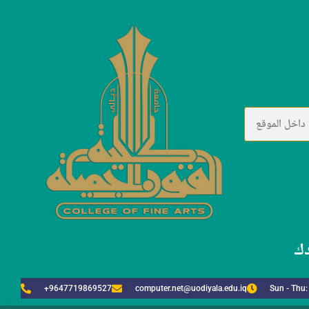
دك
+9647719869527
computer.net@uodiyala.edu.iq
Sun - Thu: