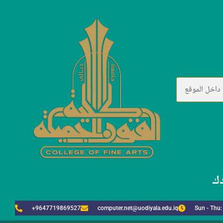
دك
+9647719869527
computer.net@uodiyala.edu.iq
Sun - Thu: