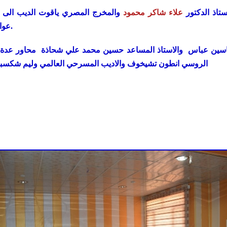
ستاذ الدكتور
علاء شاكر محمود
والمخرج المصري ياقوت الديب الى تس
عواطف نعيم المسرحية بين شكسبير وانطون تشيخوف.
 ياسين عباس والاستاذ المساعد حسين محمد علي شحاذة محاور عدة اه
الروسي انطون تشيخوف والاديب المسرحي العالمي وليم شكسبير فضلا عن تسليط الضوء على مسرحية في العينين