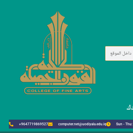
دك
+9647719869527
computer.net@uodiyala.edu.iq
Sun - Thu: