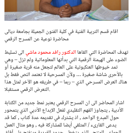
اقام قسم التربية الفنية في كلية الفنون الجميلة بجامعة ديالى
محاضرة نوعية عن المسرح الرقمي
تهدف المحاضرة التي القاها
الدكتور رافد محمود ماشي
الى تسليط
الضوء على الهيمنة الرقمية التي بدأتها المعلوماتية ولم تزل – وهي
تمد خيوطها العنكبوتية على العالم لتجعل منه قرية صغيرة أو
بالأحرى شاشة صغيرة … ولأن المسرحية لا تعتمد النص فقط بل
هناك العرض المسرحي الذي – ربما – في طريقه هو الآخر لمثل هذا
التعرض الرقمي مستقبلا.
اشار المحاضر الى ان المسرح الرقمي يعتبر نمط جديد من الكتابة
الأدبية , يتجاوز الفهم التقليدي لفعل الإبداع الأدبي الذي يتمحور
حول المبدع الواحد , اذ يشترك في تقديمه عدة كتاب , كما قد
يدعى القارىء / المتلقي أيضا للمشاركة فيه , وهو مثال العمل
الجماعي المنتج , الذي يتخطى حدود الفردية وينفتح على آفاق