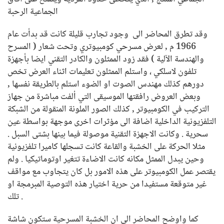
الجماعية الرحبة
وقد تطرق المحاضر الى وجود تجارب قليلة كانت قد بدأت عام
1966 م , لعرض مسرحي كومبيوتري وتحت شعار ( المسرح
والهندسة الآلية ) فقد زود الممثلون والكادر التقني ايضا بأجهزة
تلفون لاسلكي ، واستلم الممثلون تعليمات اثناء العرض تخص
دورهم كذلك مهندس الصوت او الضوء استلم بالطريقة نفسها ,
وبعض العروض رافقتها الموسيقى التي ألفت مباشرة من جهاز
التركيب في الكومبيوتر , كذلك الصور الملونة المنقولة من الشبكة
التلفزيونية الداخلية اضافة الى مؤثرات اخرى موجهة بواسطة عين
سحرية . وكانت الاجهزة التقنية موصولة فيما بينها بشتى السبل .
مثلا الحركة على الخشبة والقاعة كانت تسجلها كاميرا تلفزيونية
وحين يبدل الممثل مكانه كانت الاضاءة تتغير اوتوماتيكيا . ولم
يقتصر عمل الكومبيوتر على هذه الامور بل كان يتجاوب مع مواقف
غير متوقعة مستفيدا من حرية اختيار هذه التوصية المبرمجة او
تلك .
كما واوضح المحاضر الى ان الخشبة المسرحية ستكون شاشة