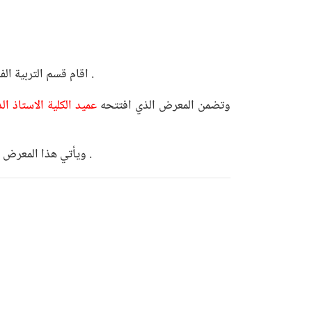
اقام قسم التربية الفنية في كلية الفنون الجميلة بجامعة ديالى معرضاً تشكيلياً جسد فيه الطلبة مجموعة من الافكار والاتجاهات الابداعية المتنوعة .
وتضمن المعرض الذي افتتحه
عميد الكلية الاستاذ ا
ويأتي هذا المعرض الذي تزامن اقامته مع الندوة الدولية التي نظمتها الكلية في اطار المنهاج العملي للطلبة وتجسيداً لما تلقوه خلال مدة دراستهم .