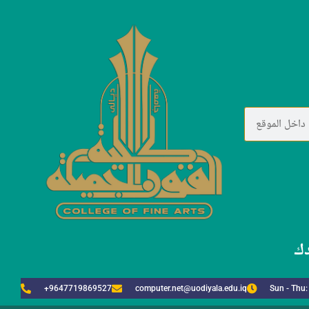
دك
+9647719869527
computer.net@uodiyala.edu.iq
Sun - Thu: