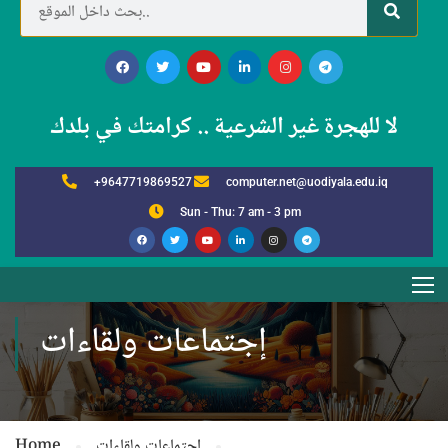
لا للهجرة غير الشرعية .. كرامتك في بلدك
+9647719869527
computer.net@uodiyala.edu.iq
Sun - Thu: 7 am - 3 pm
إجتماعات ولقاءات
إجتماعات ولقاءات
Home