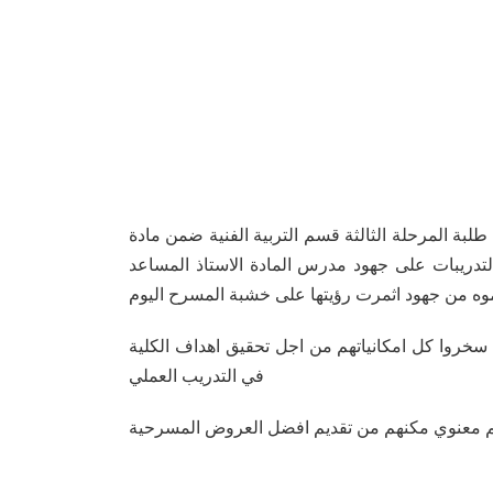
لاء شاكر محمود )) عميد كلية الفنون الجميلة بجامعة ديالى اليوم الثلاثاء الموافق 11/1/2022 تدريبات طلبة المرحلة الثالثة قسم التربية الفنية ضمن مادة
تدريبات على جهود مدرس المادة الاستاذ المساعد
 من جهود اثمرت رؤيتها على خشبة المسرح اليوم
 سخروا كل امكانياتهم من اجل تحقيق اهداف الكلية
في التدريب العملي
 دعم معنوي مكنهم من تقديم افضل العروض المسرحية