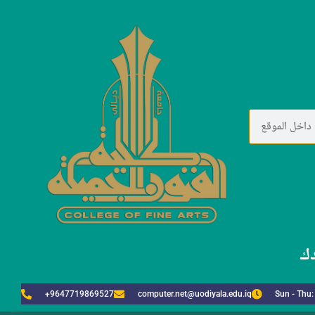
دك
+9647719869527
computer.net@uodiyala.edu.iq
Sun - Thu: