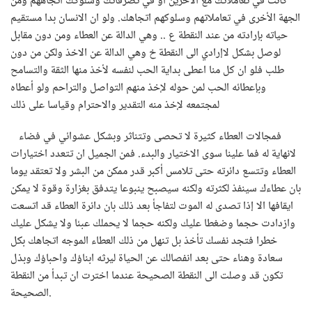
كانت في تعاملاتك مع الاخرين او في تصرفاتك وسلوكك اتجاههم ومن
الجهة الأخرى في تعاملاتهم وسلوكهم اتجاهك. ولو ان الانسان بدا مستقيم
حياته بإرادته من عند النقطة ع .. وهي الدالة عن العطاء ومن دون مقابل
لوصل بشكل لاإرادي الى النقطة خ وهي الدالة عن الاخذ ولكن من دون
طلب فلو ان كل منا اعطى بداية الحب لنفسه لأخذ منها الثقة والتسامح
وبإعطائه الحب لمن حوله لإخذ منهم التواصل والتراحم ولو أعطاه
لمجتمعه لإخذ منه التقدير والاحترام وقياسا على ذلك
فمجالات العطاء كثيرة لا تحصى وتتناثر وبشكل عشوائي في فضاء
لانهاية له فما علينا سوى الاختيار والبدء. فمن الجميل ان تتعدد اختيارات
العطاء وتتسع دائرته حتى تلامس أكبر قدر ممكن من البشر ولا تعتقد يوما
بان عطاءك سينفذ لكثرته ولكنه سيصبح ينبوعا يتدفق بغزارة وقوة لا يمكن
ايقافها الا إذا تصدى له الموت لتفاجأ بعد ذلك بان دائرة العطاء قد اتسعت
وازدادت حجما وضغطا عليك ولكنه حجما لا يحملك عبئا ولا يشكل عليك
خطرا فتجد نفسك تأخذ بل تنهل من ذلك العطاء الموجه اتجاهك بكل
سعادة وهناء حتى بعد انفصالك عن الحياة ليرثه ابناؤك واحباؤك وبذل
تكون قد وصلت الى النقطة الصحيحة عندما اخترت ان تبدأ من النقطة
الصحيحة.