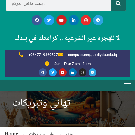
لا للهجرة غير الشرعية .. كرامتك في بلدك
+9647719869527
computer.net@uodiyala.edu.iq
Sun - Thu: 7 am - 3 pm
تهاني وتبريكات
Home
تهاني وتبريكات
تهنئة