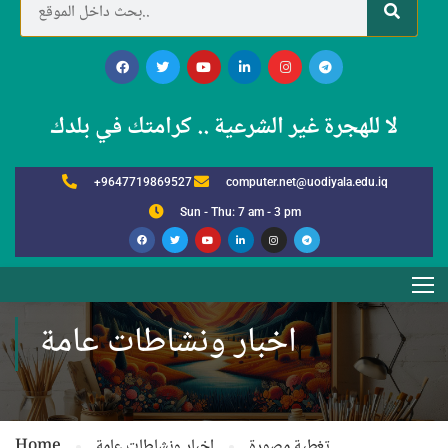
لا للهجرة غير الشرعية .. كرامتك في بلدك
+9647719869527
computer.net@uodiyala.edu.iq
Sun - Thu: 7 am - 3 pm
اخبار ونشاطات عامة
تغطية مصورة
اخبار ونشاطات عامة
Home