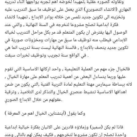
ونقاوته كصوره عقلية ,تمهيدا لخوضه اهم تجربه يواجهها اثناء تدريبه
المهاري (الانشاء التصويري) الذي يعمل على توظيف ما سبق التدريب عليه
وتخزينه الى تكوين جديد نلمس من خلاله بوادر الابداع , تمهيدا لانشاء
فكرة ابداعية تصلح مشروعا لتخرجه في السنة النهائية , والتي عند
الوصول اليها يفترض ان يكون المتعلم قد مر بكل مراحل التدريب لخياله
الابداعي فيطلب منه توظيف ما سبق من مهارات ومخزونات صورية في
تكوين جديد يتصف بالابداع , فالسنة النهائية ليست بسنة تدريب انما هي
في الواقع سنة تجريب وتوظيف لخبرات سبقت .
فالخيال جزء مهم من العملية التعليمية , واحد اركانها الاساسية التي تقوم
عليها وربما يتساءل البعض عن اهمية تدريب المعلم على مهارة الخيال ,
لانه ببساطة سيمارس مهنة التعليم لمادة التربية الفنية ,التي يكون من ضمن
اهدافها الاساسية تنشيط عنصري الخيال والتذكر لدى التلاميذ , وترقية
عقولهم من خلال الابداع الصوري.
وكما يقول (آينشتاين, الخيال اهم من المعرفة )
فاذا لم يكن (سمير) وزملاؤه قادرين على الاتيان بفكرة خيالية ابداعية
واحدة تصلح ان تكون مشروعا لتخرجهم , فكيف يمكن لهم بالتالي وعند