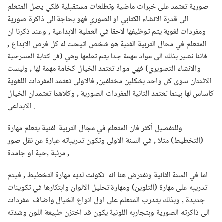
صورية تعتمد على خبرات ماضية وتطلعات مستقبلية فلكي يصل المتعلم
الى قدرة الانشاء الكتابي او الصوري فهو بحاجة الى ذاكرة صورية
ومفردات لغوية يتم توظيفها لاحقا في العملية الابداعية , وعند ذكرنا ان
المتعلم في مجال التربية الفنية هو شخص اتيحت له كل فرص الابداع ,
فاننا نشير بذلك الى مواد مهمة جدا يتم تعلمها وهي (فن كتابة المسرحية
والانشاء التصويري) فهي مواد تعتمد الخيال كخامة مهمة لها , وليست
الاثنتان سوى كل واحد بشكلين مختلفين, فالاولى تعتمد المفردات اللغوية
كاساس لها بينما تعتمد الثانية المفردات الصورية , وكلاهما تعتمدان الخيال
الابداعي .
وللتفصيل أكثر فان المتعلم في مجال التربية الفنية يتعلم مهارة
(التخطيط) مثلا , في السنة الاولى وتكون تدريباته عبارة عن نقل صور
مرئية ,حية او جامدة ,
اما في السنة الثانية ونفترض هنا انه تكونت لديه مهارة التخطيط , فيتم
تدريبه على مهارة (التلوين) ومهارة تحليل الالوان وابتكارها في تكوينات
جديدة , وبذلك يتدرب المتعلم على اول انواع الخيال واضاف مفردات
الى ذاكرته الصورية وبتجاربه اللونية يكون قد اختزن طبيعة اللون وشدته