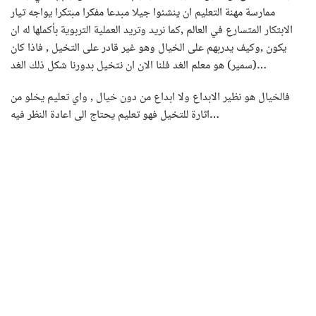
ممارسة مهنة التعليم ان ينشئوا جيلا مبدعا مفكرا مبتكرا يواجه تيار
الابتكار المتسارع في العالم ,كما نريد وتريد العملية التربوية بأكملها له ان
يكون ,وكيف يدربهم على الخيال وهو غير قادر على التخيل , فاذا كان
(سمير) هو معلم الغد فلنا الان ان نتخيل بدورنا شكل ذلك الغد…
فالخيال هو نظير الابداع ولا ابداع من دون خيال , واي تعليم يخلو من
اثارة للتخيل فهو تعليم يحتاج الى اعادة النظر فيه…