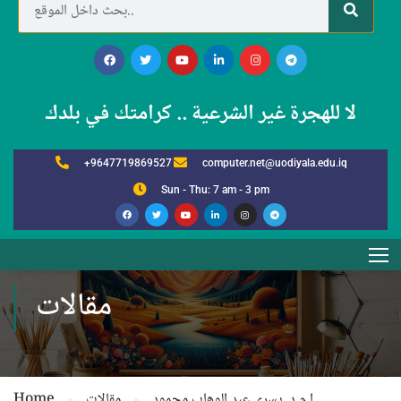
لا للهجرة غير الشرعية .. كرامتك في بلدك
+9647719869527
computer.net@uodiyala.edu.iq
Sun - Thu: 7 am - 3 pm
مقالات
ا.م.د. يسرى عبد الوهاب محمود
مقالات
Home