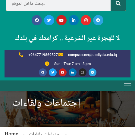
لا للهجرة غير الشرعية .. كرامتك في بلدك
+9647719869527
computer.net@uodiyala.edu.iq
Sun - Thu: 7 am - 3 pm
إجتماعات ولقاءات
إجتماعات ولقاءات
Home