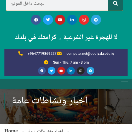
لا للهجرة غير الشرعية .. كرامتك في بلدك
+9647719869527
computer.net@uodiyala.edu.iq
Sun - Thu: 7 am - 3 pm
اخبار ونشاطات عامة
اخبار ونشاطات عامة
Home