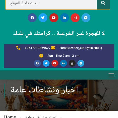
لا للهجرة غير الشرعية .. كرامتك في بلدك
+9647719869527
computer.net@uodiyala.edu.iq
Sun - Thu: 7 am - 3 pm
اخبار ونشاطات عامة
اخبار ونشاطات عامة
Home