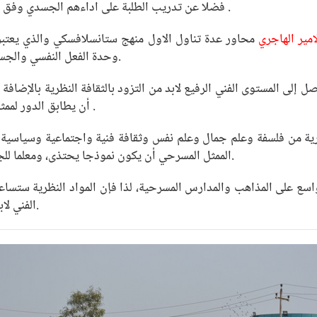
فضلا عن تدريب الطلبة على اداءهم الجسدي وفق مستويات تدريب الممثل التي اعتمدها ستانسلافسكي .
امير الهاجري
محاور عدة تناول الاول منهج ستانسلافسكي والذي يعتبر 
وحدة الفعل النفسي والجسدي وعلى الكشف عن الهدف الأعلى للعرض المسرحي.
 إلى المستوى الفني الرفيع لابد من التزود بالثقافة النظرية بالإضافة 
أن يطابق الدور لممثل الذي يؤديه ولكن ذلك الأداء يظل أقل من المطلوب .
نظرية من فلسفة وعلم جمال وعلم نفس وثقافة فنية واجتماعية وسياسية ف
الممثل المسرحي أن يكون نموذجا يحتذى، ومعلما للجمهور لأن المنصة التي يقف عليها هي مدرسة للجمهور.
 واسع على المذاهب والمدارس المسرحية، لذا فإن المواد النظرية ستساع
الفني لابد من منهج واضح يطبقه ليصل به إلى مرحلة النضوج.