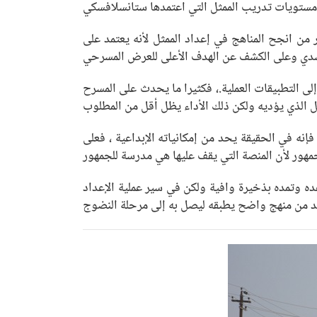
من انجح المناهج في إعداد الممثل لأنه يعتمد على
إلى التطبيقات العملية.، فكثيرا ما يحدث على المسرح
إنه في الحقيقة يحد من إمكانياته الإبداعية ، فعلى
ده وتمده بذخيرة وافية ولكن في سير عملية الإعداد