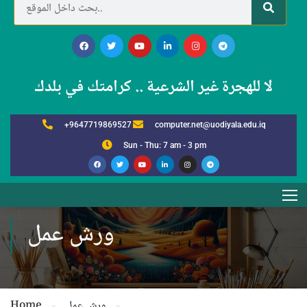
لا للهجرة غير الشرعية .. كرامتك في بلدك
+9647719869527
computer.net@uodiyala.edu.iq
Sun - Thu: 7 am - 3 pm
ورش عمل
ورش عمل
Home