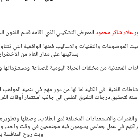
ور علاء شاكر محمود
المعرض التشكيلي الذي اقامه قسم الفنون التش
الموضوعات والتقنيات والاساليب فمنها الواقعية التي تتناول ج
بساتينها على مدار العام من الاخضرا
مات المعدنية من مخلفات الحياة اليومية للصناعة ومستلزماتها و
اطات الفنية في الكلية لما لها من دور مهم في تنمية المواهب ال
استه لتحقيق درجات التفوق العلمي الى جانب استثمار أوقات ال
القدرات والاستعدادات المختلفة لدى الطلاب، وصقلها وتطويرها
إشراكهم في عمل جماعي يسهمون فيه مجتمعين في وقت واحد، وترب
وبث روح المنافسة بي