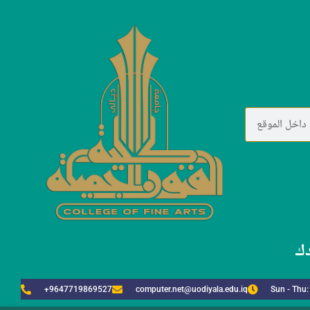
دك
+9647719869527
computer.net@uodiyala.edu.iq
Sun - Thu: