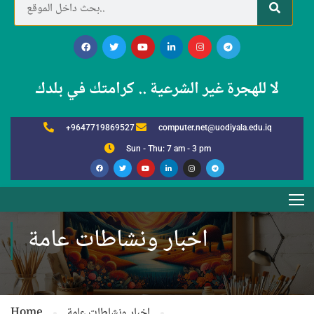
لا للهجرة غير الشرعية .. كرامتك في بلدك
+9647719869527
computer.net@uodiyala.edu.iq
Sun - Thu: 7 am - 3 pm
اخبار ونشاطات عامة
اخبار ونشاطات عامة
Home