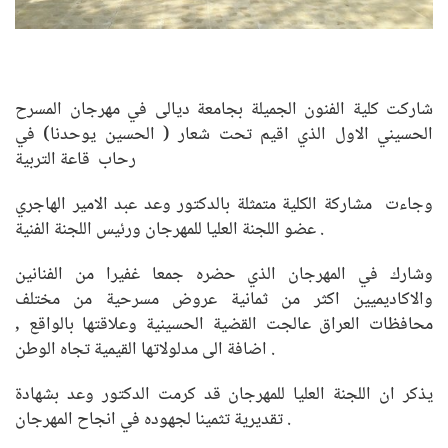
شاركت كلية الفنون الجميلة بجامعة ديالى في مهرجان المسرح
الحسيني الاول الذي اقيم تحت شعار ( الحسين يوحدنا) في
رحاب قاعة التربية
وجاءت مشاركة الكلية متمثلة بالدكتور وعد عبد الامير الهاجري
عضو اللجنة العليا للمهرجان ورئيس اللجنة الفنية .
وشارك في المهرجان الذي حضره جمعا غفيرا من الفنانين
والاكاديميين اكثر من ثمانية عروض مسرحية من مختلف
محافظات العراق عالجت القضية الحسينية وعلاقتها بالواقع ,
اضافة الى مدلولاتها القيمية تجاه الوطن .
يذكر ان اللجنة العليا للمهرجان قد كرمت الدكتور وعد بشهادة
تقديرية تثمينا لجهوده في انجاح المهرجان .