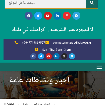
لا للهجرة غير الشرعية .. كرامتك في بلدك
+9647719869527
computer.net@uodiyala.edu.iq
Sun - Thu: 7 am - 3 pm
اخبار ونشاطات عامة
اخبار ونشاطات عامة
Home