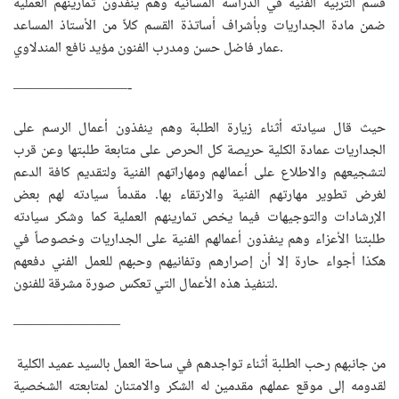
قسم التربية الفنية في الدراسة المسائية وهم ينفذون تمارينهم العملية
ضمن مادة الجداريات وبأشراف أساتذة القسم كلاً من الأستاذ المساعد
عمار فاضل حسن ومدرب الفنون مؤيد نافع المندلاوي.
————————-
حيث قال سيادته أثناء زيارة الطلبة وهم ينفذون أعمال الرسم على
الجداريات عمادة الكلية حريصة كل الحرص على متابعة طلبتها وعن قرب
لتشجيعهم والاطلاع على أعمالهم ومهاراتهم الفنية ولتقديم كافة الدعم
لغرض تطوير مهارتهم الفنية والارتقاء بها. مقدماً سيادته لهم بعض
الإرشادات والتوجيهات فيما يخص تمارينهم العملية كما وشكر سيادته
طلبتنا الأعزاء وهم ينفذون أعمالهم الفنية على الجداريات وخصوصاً في
هكذا أجواء حارة إلا أن إصرارهم وتفانيهم وحبهم للعمل الفني دفعهم
لتنفيذ هذه الأعمال التي تعكس صورة مشرقة للفنون.
———————–
من جانبهم رحب الطلبة أثناء تواجدهم في ساحة العمل بالسيد عميد الكلية
لقدومه إلى موقع عملهم مقدمين له الشكر والامتنان لمتابعته الشخصية