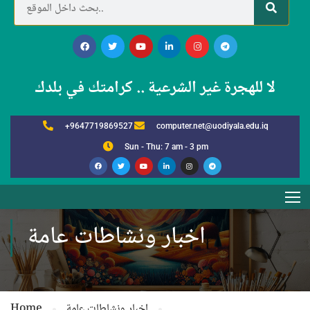
لا للهجرة غير الشرعية .. كرامتك في بلدك
+9647719869527
computer.net@uodiyala.edu.iq
Sun - Thu: 7 am - 3 pm
اخبار ونشاطات عامة
اخبار ونشاطات عامة
Home