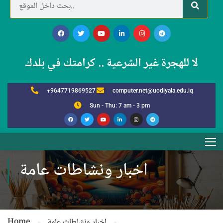
لا للهجرة غير الشرعية .. كرامتك في بلدك
+9647719869527
computer.net@uodiyala.edu.iq
Sun - Thu: 7 am - 3 pm
اخبار ونشاطات عامة
اخبار ونشاطات عامة
Home