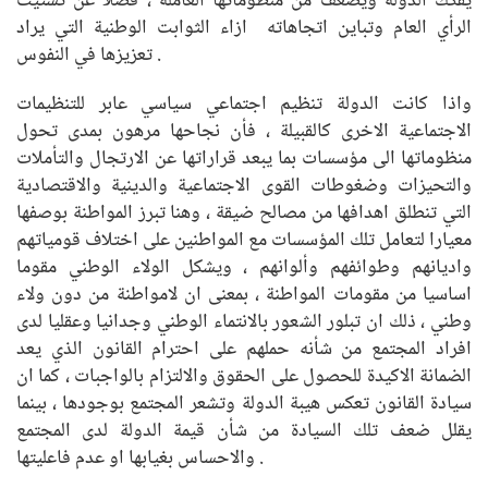
يفكك الدولة ويضعف من منظوماتها العاملة ، فضلا عن تشتيت
الرأي العام وتباين اتجاهاته ازاء الثوابت الوطنية التي يراد
تعزيزها في النفوس .
واذا كانت الدولة تنظيم اجتماعي سياسي عابر للتنظيمات
الاجتماعية الاخرى كالقبيلة ، فأن نجاحها مرهون بمدى تحول
منظوماتها الى مؤسسات بما يبعد قراراتها عن الارتجال والتأملات
والتحيزات وضغوطات القوى الاجتماعية والدينية والاقتصادية
التي تنطلق اهدافها من مصالح ضيقة ، وهنا تبرز المواطنة بوصفها
معيارا لتعامل تلك المؤسسات مع المواطنين على اختلاف قومياتهم
واديانهم وطوائفهم وألوانهم ، ويشكل الولاء الوطني مقوما
اساسيا من مقومات المواطنة ، بمعنى ان لامواطنة من دون ولاء
وطني ، ذلك ان تبلور الشعور بالانتماء الوطني وجدانيا وعقليا لدى
افراد المجتمع من شأنه حملهم على احترام القانون الذي يعد
الضمانة الاكيدة للحصول على الحقوق والالتزام بالواجبات ، كما ان
سيادة القانون تعكس هيبة الدولة وتشعر المجتمع بوجودها ، بينما
يقلل ضعف تلك السيادة من شأن قيمة الدولة لدى المجتمع
والاحساس بغيابها او عدم فاعليتها .