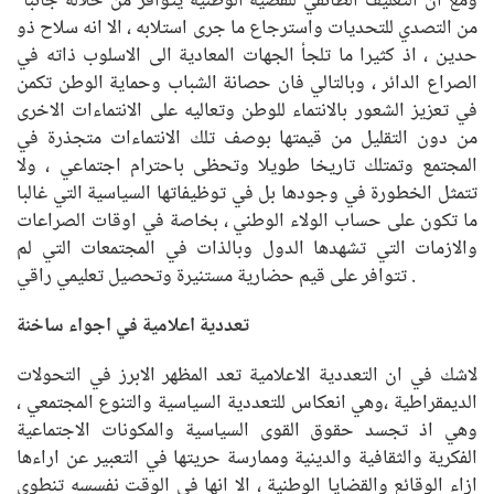
ومع ان التغليف الطائفي للقضية الوطنية يتوافر من خلاله جانبا
من التصدي للتحديات واسترجاع ما جرى استلابه ، الا انه سلاح ذو
حدين ، اذ كثيرا ما تلجأ الجهات المعادية الى الاسلوب ذاته في
الصراع الدائر ، وبالتالي فان حصانة الشباب وحماية الوطن تكمن
في تعزيز الشعور بالانتماء للوطن وتعاليه على الانتماءات الاخرى
من دون التقليل من قيمتها بوصف تلك الانتماءات متجذرة في
المجتمع وتمتلك تاريخا طويلا وتحظى باحترام اجتماعي ، ولا
تتمثل الخطورة في وجودها بل في توظيفاتها السياسية التي غالبا
ما تكون على حساب الولاء الوطني ، بخاصة في اوقات الصراعات
والازمات التي تشهدها الدول وبالذات في المجتمعات التي لم
تتوافر على قيم حضارية مستنيرة وتحصيل تعليمي راقي .
تعددية اعلامية في اجواء ساخنة
لاشك في ان التعددية الاعلامية تعد المظهر الابرز في التحولات
الديمقراطية ،وهي انعكاس للتعددية السياسية والتنوع المجتمعي ،
وهي اذ تجسد حقوق القوى السياسية والمكونات الاجتماعية
الفكرية والثقافية والدينية وممارسة حريتها في التعبير عن اراءها
ازاء الوقائع والقضايا الوطنية ، الا انها في الوقت نفسسه تنطوي