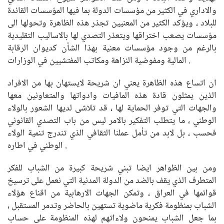
والاداري في الكثير من مؤسسات الدولة بما فيها المؤسسات القائدة
للبلاد ، ويؤكد الكثير من المعنيين تجذر هذه الظاهرة وتحولها الى
مؤسسات يصعب اختراقها ويتعذر التصدي لها بالاساليب التقليدية
بالرغم من وجود مؤسسات معنية بهذا الشأن كديوان الرقابة
المالية ومفوضية النزاهة ومكاتب المفتشيين في الوزارات .
ان اتساع هذه الظاهرة يعني ان شريحة لايستهان بها من الافراد
الذين يمثلون قادة هذه المافيات وادواتها والمتعاونين معها
والجهات التي توفر الحماية لها ، قد تلاشى لديها الشعور بالولاء
الوطني ، ما يتطلب التفكير بالامر ليس من باب التصدي القانوني
فحسب ، بل لابد من تأمل عملنا الثقافي الذي تندرج تنمية الولاء
الوطني في اطاره .
ومن بين الظواهر ايضا تبني شريحة كبيرة من الشباب للفكر
المتطرف الذي يقف بالضد من الدولة المدنية التي نعمل على ترسيخ
قوائمها في العراق ، وتمكن الجهات الارهابية من اقناع هؤلاء
الشباب بمنظومة فكرية ماضوية تستهين بالحاضر وتدمر المستقبل ،
بما جعل الشباب يمنحون ولاءاتهم لهذه المنظومة على حساب