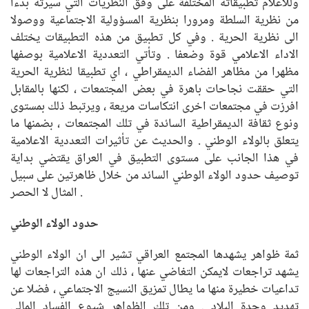
وللاعلام تطبيقاته المختلفة على وفق النظريات التي سيرته بدءا
من نظرية السلطة ومرورا بنظرية المسؤولية الاجتماعية ووصولا
الى نظرية الحرية . وفي كل تطبيق من هذه التطبيقات يختلف
الاداء الاعلامي قوة وضعفا . وتأتي التعددية الاعلامية بوصفها
مظهرا من مظاهر الفضاء الديمقراطي ، اي تطبيقا لنظرية الحرية
التي حققت نجاحات باهرة في بعض المجتمعات ، لكنها بالمقابل
افرزت في مجتمعات اخرى انتكاسات مريعة ، ويرتبط ذلك بمستوى
ونوع ثقافة الديمقراطية السائدة في تلك المجتمعات ، بضمنها ما
يتعلق بالولاء الوطني . والحديث عن تأثيرات التعددية الاعلامية
في هذا الجانب على مستوى التطبيق في العراق يقتضي بداية
توصيف حدود الولاء الوطني السائد من خلال ظاهرتين على سبيل
المثال لا الحصر .
حدود الولاء الوطني
ثمة ظواهر يشهدها المجتمع العراقي تشير الى ان الولاء الوطني
يشهد تراجعات لايمكن التغاضي عنها ، ذلك ان هذه التراجعات لها
تداعيات خطيرة منها ما يطال تمزيق النسيج الاجتماعي ، فضلا عن
تهديد وحدة البلاد . ومن تلك الظواهر شيوع الفساد المالي