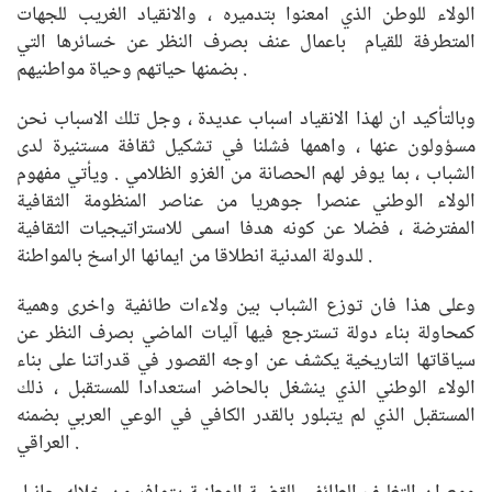
الولاء للوطن الذي امعنوا بتدميره ، والانقياد الغريب للجهات
المتطرفة للقيام باعمال عنف بصرف النظر عن خسائرها التي
بضمنها حياتهم وحياة مواطنيهم .
وبالتأكيد ان لهذا الانقياد اسباب عديدة ، وجل تلك الاسباب نحن
مسؤولون عنها ، واهمها فشلنا في تشكيل ثقافة مستنيرة لدى
الشباب ، بما يوفر لهم الحصانة من الغزو الظلامي . ويأتي مفهوم
الولاء الوطني عنصرا جوهريا من عناصر المنظومة الثقافية
المفترضة ، فضلا عن كونه هدفا اسمى للاستراتيجيات الثقافية
للدولة المدنية انطلاقا من ايمانها الراسخ بالمواطنة .
وعلى هذا فان توزع الشباب بين ولاءات طائفية واخرى وهمية
كمحاولة بناء دولة تسترجع فيها آليات الماضي بصرف النظر عن
سياقاتها التاريخية يكشف عن اوجه القصور في قدراتنا على بناء
الولاء الوطني الذي ينشغل بالحاضر استعدادا للمستقبل ، ذلك
المستقبل الذي لم يتبلور بالقدر الكافي في الوعي العربي بضمنه
العراقي .