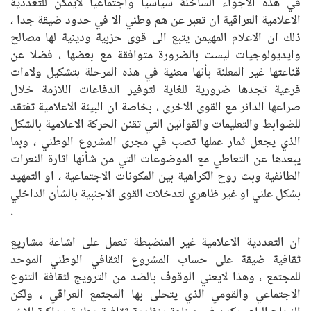
في هذه الاجواء الساخنة سياسيا واجتماعيا لايمكن للتعددية
الاعلامية العراقية ان تعبر عن هم وطني الا في حدود ضيقة جدا ،
ذلك ان الاعلام المهيمن يتبع الى قوى حزبية ودينية لها مصالح
وايديولوجيات ليست بالضرورة متوافقة مع بعضها ، فضلا عن
قناعتها غير المعلنة بأنها معنية في هذه المرحلة بتشكيل ولاءات
فرعية تجدها ضرورية للغاية لتوفير الدفاعات اللازمة خلال
صراعها الدائر مع القوى الاخرى ، بخاصة ان البيئة الاعلامية تفتقد
للضوابط والتعليمات والقوانين التي تقنن الحركة الاعلامية بالشكل
الذي يجعل ثمار عملها تصب في مجرى المشروع الوطني ، وبما
يبعدها عن التعاطي مع الموضوعات التي من شأنها اثارة النعرات
الطائفية وبث روح الكراهية بين المكونات الاجتماعية ، او التمهيد
بشكل علني او غير ظاهري لتدخلات القوى الاجنبية بالشأن الداخلي
.
ان التعددية الاعلامية غير المنضبطة تعمل على اشاعة مشاريع
ثقافية ضيقة على حساب المشروع الثقافي الوطني الموحد
للمجتمع ، وهذا لايعني الوقوف بالضد من الترويج لثقافة التنوع
الاجتماعي والقومي الذي يتحلى بها المجتمع العراقي ، ولكن