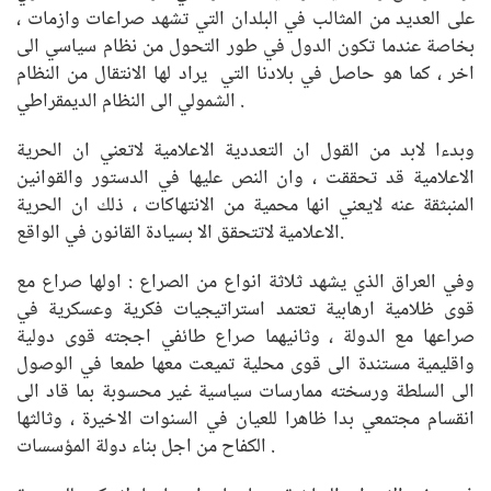
على العديد من المثالب في البلدان التي تشهد صراعات وازمات ،
بخاصة عندما تكون الدول في طور التحول من نظام سياسي الى
اخر ، كما هو حاصل في بلادنا التي يراد لها الانتقال من النظام
الشمولي الى النظام الديمقراطي .
وبدءا لابد من القول ان التعددية الاعلامية لاتعني ان الحرية
الاعلامية قد تحققت ، وان النص عليها في الدستور والقوانين
المنبثقة عنه لايعني انها محمية من الانتهاكات ، ذلك ان الحرية
الاعلامية لاتتحقق الا بسيادة القانون في الواقع.
وفي العراق الذي يشهد ثلاثة انواع من الصراع : اولها صراع مع
قوى ظلامية ارهابية تعتمد استراتيجيات فكرية وعسكرية في
صراعها مع الدولة ، وثانيهما صراع طائفي اججته قوى دولية
واقليمية مستندة الى قوى محلية تميعت معها طمعا في الوصول
الى السلطة ورسخته ممارسات سياسية غير محسوبة بما قاد الى
انقسام مجتمعي بدا ظاهرا للعيان في السنوات الاخيرة ، وثالثها
الكفاح من اجل بناء دولة المؤسسات .