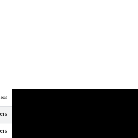
deos
كلية الفنون تحتضن مهرجان
0:16
ترويجا للمشاريع النسوية في ديالى .
0:16