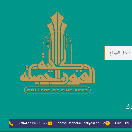
دك
+9647719869527
computer.net@uodiyala.edu.iq
Sun - Thu: