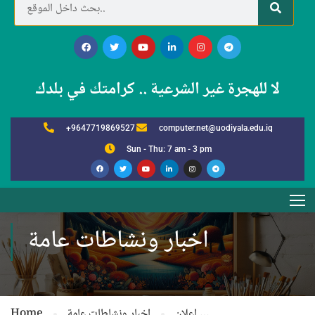
لا للهجرة غير الشرعية .. كرامتك في بلدك
+9647719869527
computer.net@uodiyala.edu.iq
Sun - Thu: 7 am - 3 pm
اخبار ونشاطات عامة
اعلان …
اخبار ونشاطات عامة
Home