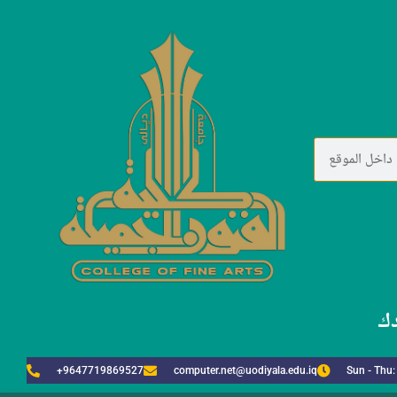
دك
+9647719869527
computer.net@uodiyala.edu.iq
Sun - Thu: