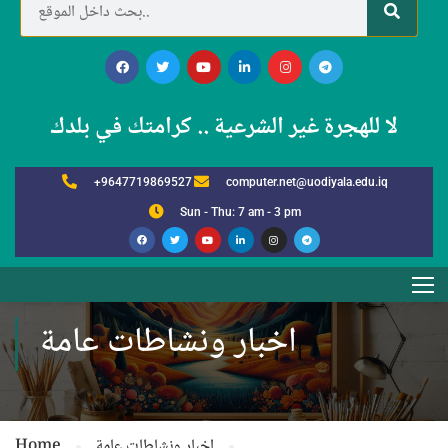
لا للهجرة غير الشرعية .. كرامتك في بلدك
+9647719869527
computer.net@uodiyala.edu.iq
Sun - Thu: 7 am - 3 pm
اخبار ونشاطات عامة
اخبار ونشاطات عامة
Home