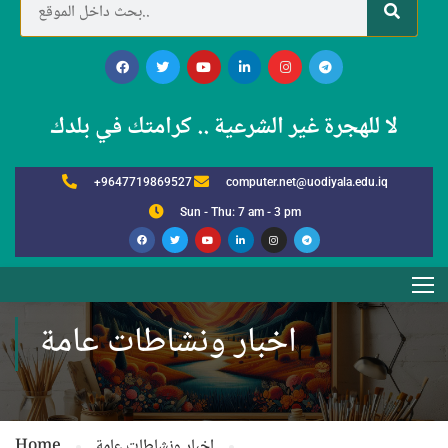
لا للهجرة غير الشرعية .. كرامتك في بلدك
+9647719869527
computer.net@uodiyala.edu.iq
Sun - Thu: 7 am - 3 pm
اخبار ونشاطات عامة
اخبار ونشاطات عامة
Home