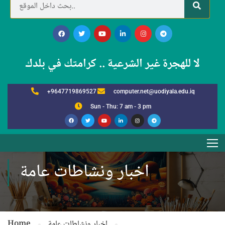
لا للهجرة غير الشرعية .. كرامتك في بلدك
+9647719869527
computer.net@uodiyala.edu.iq
Sun - Thu: 7 am - 3 pm
اخبار ونشاطات عامة
اخبار ونشاطات عامة
Home