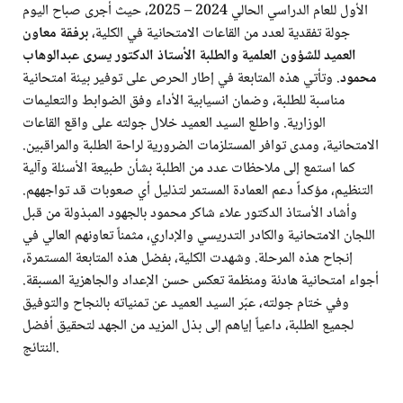
الأول للعام الدراسي الحالي 2024 – 2025، حيث أجرى صباح اليوم
جولة تفقدية لعدد من القاعات الامتحانية في الكلية،
برفقة معاون
العميد للشؤون العلمية والطلبة الأستاذ الدكتور يسرى عبدالوهاب
محمود
. وتأتي هذه المتابعة في إطار الحرص على توفير بيئة امتحانية
مناسبة للطلبة، وضمان انسيابية الأداء وفق الضوابط والتعليمات
الوزارية. واطلع السيد العميد خلال جولته على واقع القاعات
الامتحانية، ومدى توافر المستلزمات الضرورية لراحة الطلبة والمراقبين.
كما استمع إلى ملاحظات عدد من الطلبة بشأن طبيعة الأسئلة وآلية
التنظيم، مؤكداً دعم العمادة المستمر لتذليل أي صعوبات قد تواجههم.
وأشاد الأستاذ الدكتور علاء شاكر محمود بالجهود المبذولة من قبل
اللجان الامتحانية والكادر التدريسي والإداري، مثمناً تعاونهم العالي في
إنجاح هذه المرحلة. وشهدت الكلية، بفضل هذه المتابعة المستمرة،
أجواء امتحانية هادئة ومنظمة تعكس حسن الإعداد والجاهزية المسبقة.
وفي ختام جولته، عبّر السيد العميد عن تمنياته بالنجاح والتوفيق
لجميع الطلبة، داعياً إياهم إلى بذل المزيد من الجهد لتحقيق أفضل
النتائج.