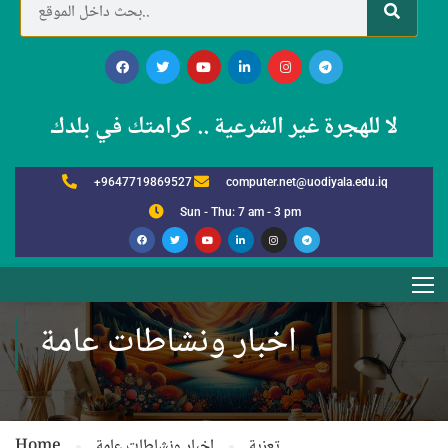
لا للهجرة غير الشرعية .. كرامتك في بلدك
+9647719869527
computer.net@uodiyala.edu.iq
Sun - Thu: 7 am - 3 pm
اخبار ونشاطات عامة
Home
اخبار ونشاطات عامة
تعزية