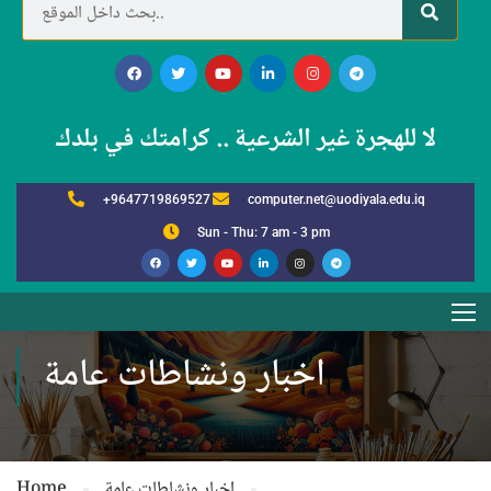
لا للهجرة غير الشرعية .. كرامتك في بلدك
+9647719869527
computer.net@uodiyala.edu.iq
Sun - Thu: 7 am - 3 pm
اخبار ونشاطات عامة
اخبار ونشاطات عامة
Home