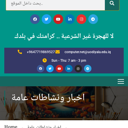
لا للهجرة غير الشرعية .. كرامتك في بلدك
+9647719869527
computer.net@uodiyala.edu.iq
Sun - Thu: 7 am - 3 pm
اخبار ونشاطات عامة
اخبار ونشاطات عامة
Home