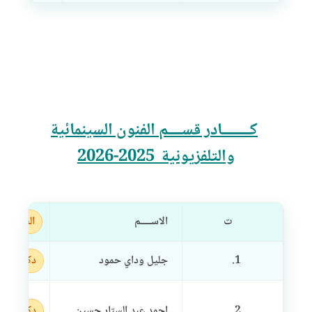
كــــــــادر قســــم الفنون السينمائية
والتلفزيونية 2025-2026
ت
الاســـــم
الشهادة
1.
جليل وداي حمود
دكتوراه
2.
احمد عبد الستار حسين
دكتوراه