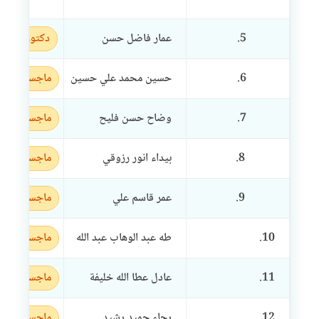
5.
عمار فاضل حسن
دكتوراه
6.
حسين محمد علي حسين
ماجستير
7.
وضاح حسن فليح
ماجستير
8.
بيداء انور رزوقي
ماجستير
9.
عمر قاسم علي
ماجستير
10.
طه عبد الوهاب عبد الله
ماجستير
11.
عادل عطا الله خليفة
ماجستير
12.
رجاء حميد رشيد
ماجستير