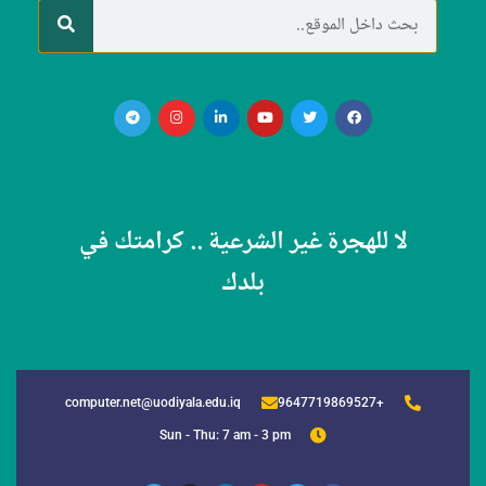
لا للهجرة غير الشرعية .. كرامتك في
بلدك
computer.net@uodiyala.edu.iq
+9647719869527
Sun - Thu: 7 am - 3 pm