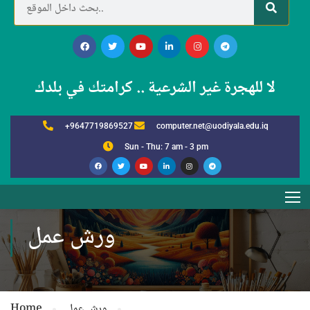
لا للهجرة غير الشرعية .. كرامتك في بلدك
+9647719869527
computer.net@uodiyala.edu.iq
Sun - Thu: 7 am - 3 pm
ورش عمل
ورش عمل
Home