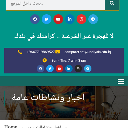
لا للهجرة غير الشرعية .. كرامتك في بلدك
+9647719869527
computer.net@uodiyala.edu.iq
Sun - Thu: 7 am - 3 pm
اخبار ونشاطات عامة
اخبار ونشاطات عامة
Home