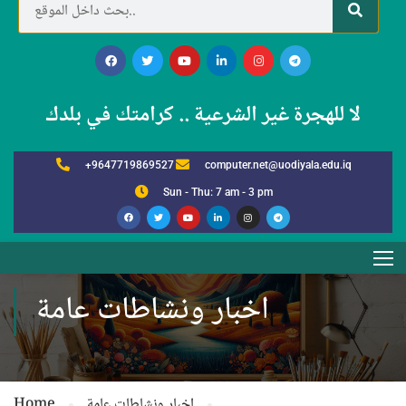
لا للهجرة غير الشرعية .. كرامتك في بلدك
+9647719869527
computer.net@uodiyala.edu.iq
Sun - Thu: 7 am - 3 pm
اخبار ونشاطات عامة
اخبار ونشاطات عامة
Home